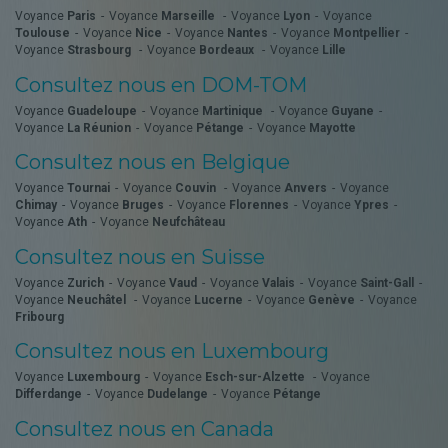
Voyance
Paris
Voyance
Marseille
Voyance
Lyon
Voyance
Toulouse
Voyance
Nice
Voyance
Nantes
Voyance
Montpellier
Voyance
Strasbourg
Voyance
Bordeaux
Voyance
Lille
Consultez nous en DOM-TOM
Voyance
Guadeloupe
Voyance
Martinique
Voyance
Guyane
Voyance
La Réunion
Voyance
Pétange
Voyance
Mayotte
Consultez nous en Belgique
Voyance
Tournai
Voyance
Couvin
Voyance
Anvers
Voyance
Chimay
Voyance
Bruges
Voyance
Florennes
Voyance
Ypres
Voyance
Ath
Voyance
Neufchâteau
Consultez nous en Suisse
Voyance
Zurich
Voyance
Vaud
Voyance
Valais
Voyance
Saint-Gall
Voyance
Neuchâtel
Voyance
Lucerne
Voyance
Genève
Voyance
Fribourg
Consultez nous en Luxembourg
Voyance
Luxembourg
Voyance
Esch-sur-Alzette
Voyance
Differdange
Voyance
Dudelange
Voyance
Pétange
Consultez nous en Canada