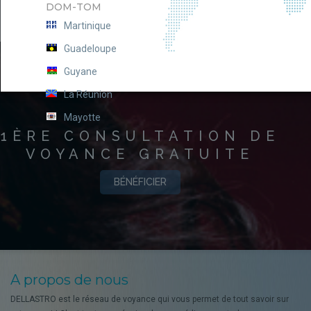
DOM-TOM
Martinique
Guadeloupe
Guyane
La Réunion
Mayotte
1ÈRE CONSULTATION DE
VOYANCE GRATUITE
BÉNÉFICIER
A propos de nous
DELLASTRO est le réseau de voyance qui vous permet de tout savoir sur